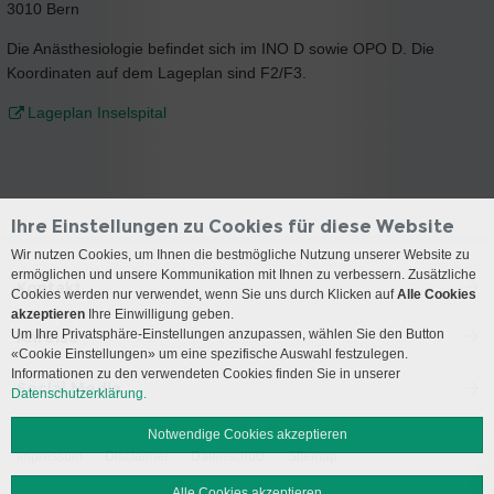
3010 Bern
Die Anästhesiologie befindet sich im INO D sowie OPO D. Die
Koordinaten auf dem Lageplan sind F2/F3.
Lageplan Inselspital
Ihre Einstellungen zu Cookies für diese Website
Wir nutzen Cookies, um Ihnen die bestmögliche Nutzung unserer Website zu
ermöglichen und unsere Kommunikation mit Ihnen zu verbessern. Zusätzliche
Kontakt
Cookies werden nur verwendet, wenn Sie uns durch Klicken auf
Alle Cookies
akzeptieren
Ihre Einwilligung geben.
Um Ihre Privatsphäre-Einstellungen anzupassen, wählen Sie den Button
Anreise
«Cookie Einstellungen» um eine spezifische Auswahl festzulegen.
Informationen zu den verwendeten Cookies finden Sie in unserer
Social Media
Datenschutzerklärung.
Notwendige Cookies akzeptieren
Impressum
Disclaimer
Datenschutz
Sitemap
Alle Cookies akzeptieren