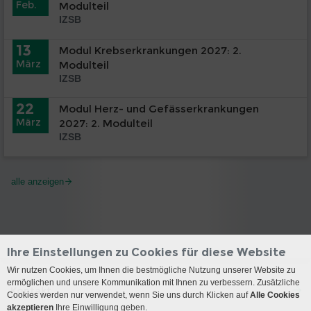
Feb.
Modulteil
IZSB
13
Modul Krebserkrankungen 2027: 2.
März
Modulteil
IZSB
22
Modul Herz- und Gefässerkrankungen
März
2027: 2. Modulteil
IZSB
alle anzeigen
Ihre Einstellungen zu Cookies für diese Website
Wir nutzen Cookies, um Ihnen die bestmögliche Nutzung unserer Website zu
ermöglichen und unsere Kommunikation mit Ihnen zu verbessern. Zusätzliche
Kontakt
Cookies werden nur verwendet, wenn Sie uns durch Klicken auf
Alle Cookies
akzeptieren
Ihre Einwilligung geben.