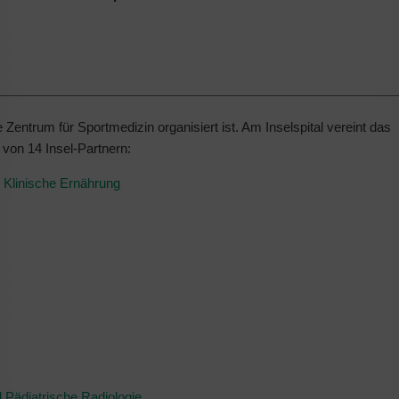
e Zentrum für Sportmedizin organisiert ist. Am Inselspital vereint das
 von 14 Insel-Partnern:
nd Klinische Ernährung
nd Pädiatrische Radiologie