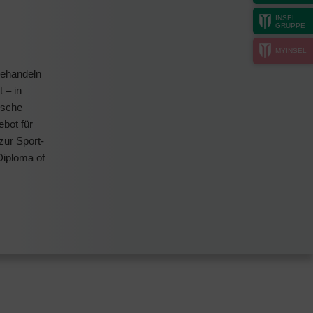
INSEL
GRUPPE
MYINSEL
 behandeln
 – in
ische
ebot für
zur Sport-
Diploma of